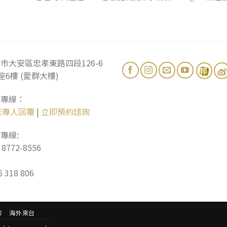
市大安區忠孝東路四段126-6
座6樓 (愛群大樓)
約專線：
NE專人回覆
|
立即預約諮詢
專線:
) 8772-8556
5 318 806
診
海外來台