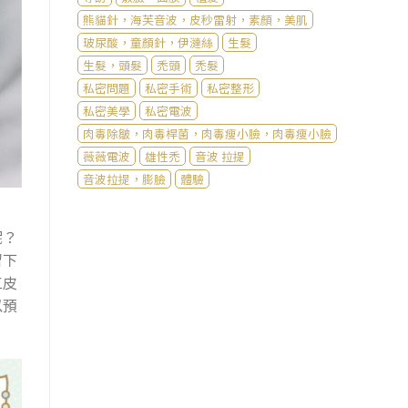
熊貓針，海芙音波，皮秒雷射，素顏，美肌
玻尿酸，童顏針，伊漣絲
生髮
生髮，頭髮
禿頭
禿髮
私密問題
私密手術
私密整形
私密美學
私密電波
肉毒除皺，肉毒桿菌，肉毒瘦小臉，肉毒瘦小臉
薇薇電波
雄性禿
音波 拉提
音波拉提，膨臉
體驗
呢？
留下
工皮
以預