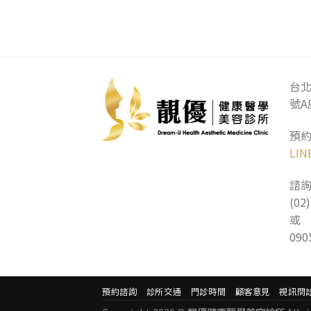
台北
號A
預
LI
諮詢
(02
或
090
預約諮詢
診所交通
門診時間
顧客意見
視訊問