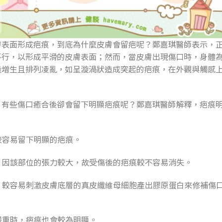
膚表面形成疤痕，到底為什麼皮膚會留疤呢？鄭嘉琪醫師表示，
平行，以形成平滑的皮膚表面；然而，當皮膚出現傷口時，身體
量增生且排列凌亂，如呈漩渦狀造成突起的疤痕，在外觀與觸感
，有些傷口癒合後卻會留下明顯疤痕呢？鄭嘉琪醫師解釋，疤痕
較容易留下明顯的疤痕。
時，因該部位的張力較大，故受傷後的疤痕較不容易消失。
時，較容易刺激皮膚底層的真皮纖維母細胞產出膠原蛋白來修補傷
況嚴重時，疤痕也會較為明顯。