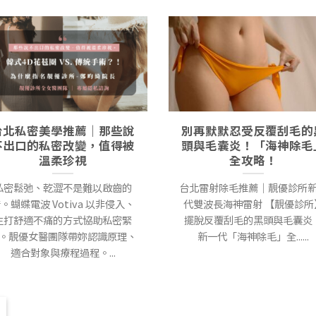
台北私密美學推薦｜那些說
別再默默忍受反覆刮毛的
不出口的私密改變，值得被
頭與毛囊炎！「海神除毛
溫柔珍視
全攻略！
私密鬆弛、乾澀不是難以啟齒的
台北雷射除毛推薦｜靚優診所
。蝴蝶電波 Votiva 以非侵入、
代雙波長海神雷射 【靚優診所
主打舒適不痛的方式協助私密緊
擺脫反覆刮毛的黑頭與毛囊炎
。靚優女醫團隊帶妳認識原理、
新一代「海神除毛」全......
適合對象與療程過程。...