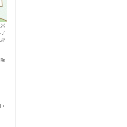
正常
為了
上都
明顯
口，