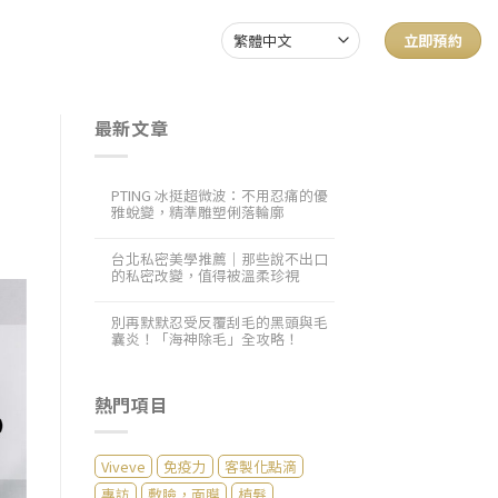
立即預約
最新文章
PTING 冰挺超微波：不用忍痛的優
雅蛻變，精準雕塑俐落輪廓
台北私密美學推薦｜那些說不出口
的私密改變，值得被溫柔珍視
別再默默忍受反覆刮毛的黑頭與毛
囊炎！「海神除毛」全攻略！
熱門項目
Viveve
免疫力
客製化點滴
專訪
敷臉，面膜
植髮