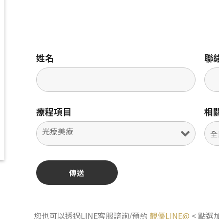
姓名
聯
療程項目
相
您也可以透過LINE客服諮詢/預約
靚優LINE@
< 點選