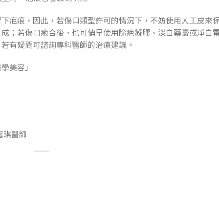
留下疤痕，因此，若傷口類型許可的情況下，不妨使用人工皮來
生成；若傷口癒合後，也可儘早使用除疤凝膠、淡白藥膏或淨白
，若有疑問可諮詢專科醫師的治療建議。
醫學美容」
嘉琪醫師