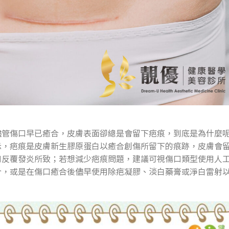
儘管傷口早已癒合，皮膚表面卻總是會留下疤痕，到底是為什麼
示，疤痕是皮膚新生膠原蛋白以癒合創傷所留下的痕跡，皮膚會
口反覆發炎所致；若想減少疤痕問題，建議可視傷口類型使用人
合，或是在傷口癒合後儘早使用除疤凝膠、淡白藥膏或淨白雷射