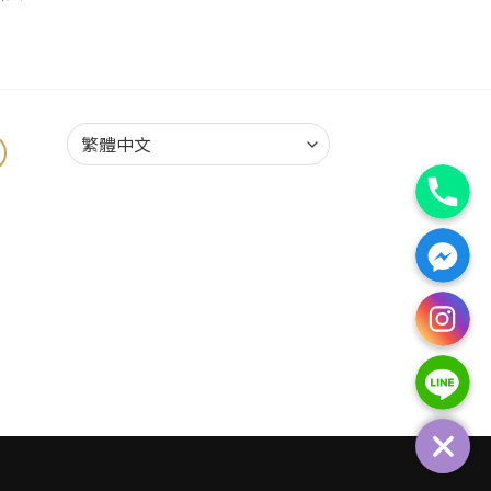
電話
Facebook訊息
Instagra
Line