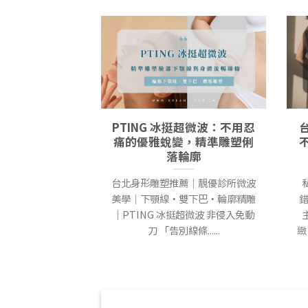
PTING 冰挺超微波：不用忍
痛的優雅蛻變，精準雕塑俐
落輪廓
台北身形雕塑推薦｜靚優診所微波
美學｜下顎線・雙下巴・輪廓精雕
錯
｜PTING 冰挺超微波 非侵入免動
刀 「告別線條......
緻