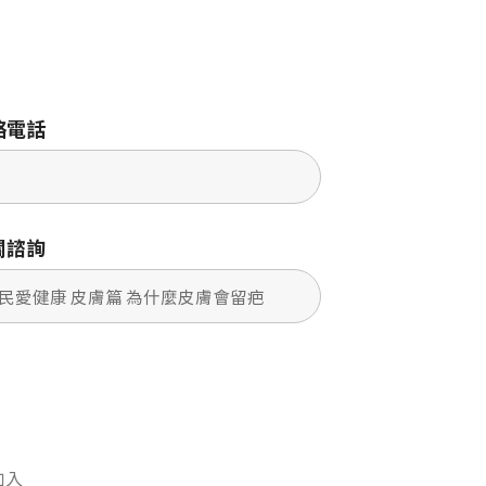
絡電話
關諮詢
加入