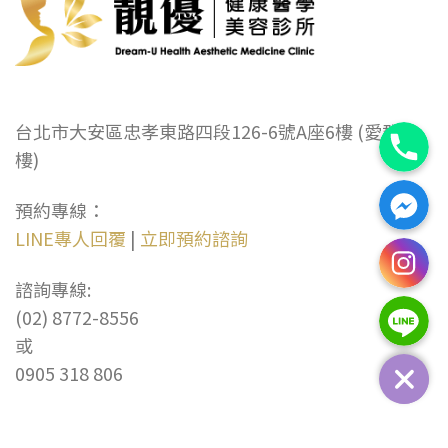
電話
台北市大安區忠孝東路四段126-6號A座6樓 (愛群大
樓)
Facebook訊息
預約專線：
Instagr
LINE專人回覆
|
立即預約諮詢
諮詢專線:
Line
(02) 8772-8556
或
0905 318 806