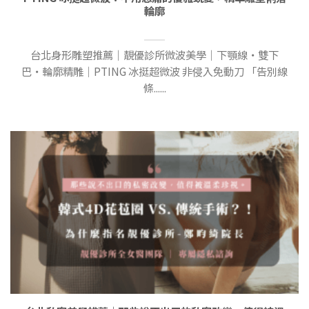
輪廓
台北身形雕塑推薦｜靚優診所微波美學｜下顎線・雙下
巴・輪廓精雕｜PTING 冰挺超微波 非侵入免動刀 「告別線
條......