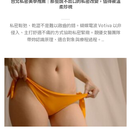
台北私密美學推薦｜那些說不出口的私密改變，值得被溫
柔珍視
私密鬆弛、乾澀不是難以啟齒的錯。蝴蝶電波 Votiva 以非
侵入、主打舒適不痛的方式協助私密緊緻。靚優女醫團隊
帶妳認識原理、適合對象與療程過程。...