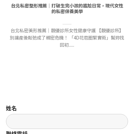
台北私密整形推薦｜打破生完小孩的尷尬日常，現代女性
的私密保養美學
台北私密美形推薦｜靚優診所女性健康守護 【靚優診所】
別讓產後鬆弛成了親密危機！ 「4D花苞圈緊實術」幫妳找
回初......
姓名
聯絡電話