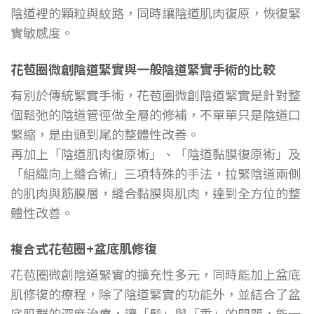
陰道裡的顆粒與紋路，同時讓陰道肌肉復原，恢復緊
實敏感度。
花苞圈微創陰道緊實與一般陰道緊實手術的比較
有別於傳統緊實手術，花苞圈微創陰道緊實是針對整
個鬆弛的陰道管徑做全層的修補，不單單只是陰道口
緊縮，是由頭到尾的整體性改善。
再加上「陰道肌肉復原術」、「陰道黏膜復原術」及
「組織向上縫合術」三項特殊的手法，拉緊陰道兩側
的肌肉與筋膜層，縫合黏膜與肌肉，達到全方位的整
體性改善。
複合式花苞圈+盆底肌修復
花苞圈微創陰道緊實的擴充性多元，同時能加上盆底
肌修復的療程，除了陰道緊實的功能外，並結合了盆
底肌群的深度治療，讓「鬆」與「垂」的問題，能一