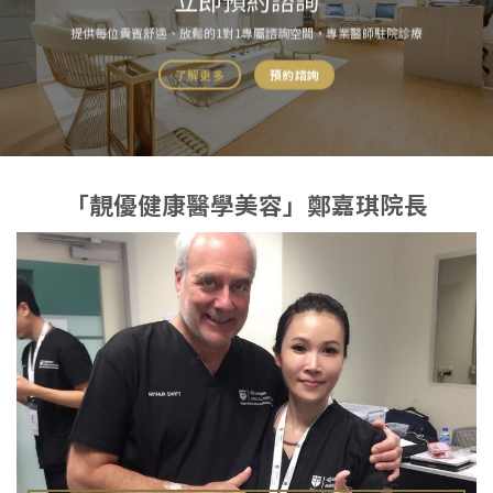
提供每位貴賓舒適、放鬆的1對1專屬諮詢空間，專業醫師駐院診療
了解更多
預約諮詢
「靚優健康醫學美容」鄭嘉琪
院長