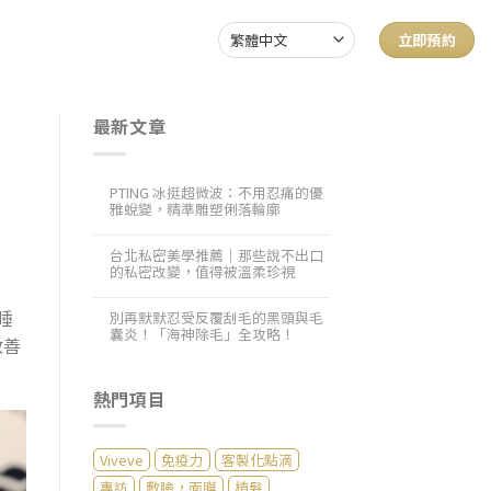
立即預約
最新文章
PTING 冰挺超微波：不用忍痛的優
雅蛻變，精準雕塑俐落輪廓
台北私密美學推薦｜那些說不出口
的私密改變，值得被溫柔珍視
睡
別再默默忍受反覆刮毛的黑頭與毛
囊炎！「海神除毛」全攻略！
改善
熱門項目
Viveve
免疫力
客製化點滴
專訪
敷臉，面膜
植髮