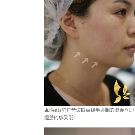
▲Keats施打音波四百條半邊臉的術後立即
邊臉的感受哦!