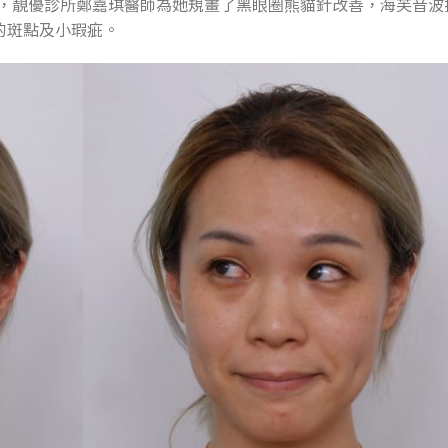
眼圈，靚優診所鄭嘉琪醫師為她規畫了黑眼圈熊貓針改善，海芙音波
的斑點及小瑕疵。