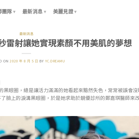
師團隊
最新消息
美麗見證
最新消息
皮秒雷射讓她實現素顏不用美肌的夢想
ED ON
2020 年 8 月 5 日
BY
YC.DREAMU
臉上的黑眼圈，總是讓活力滿滿的她看起來黯然失色，常常被誤會沒
不了臉上的淚溝黑眼圈，於是她求助於靚優診所的鄭嘉琪醫師來