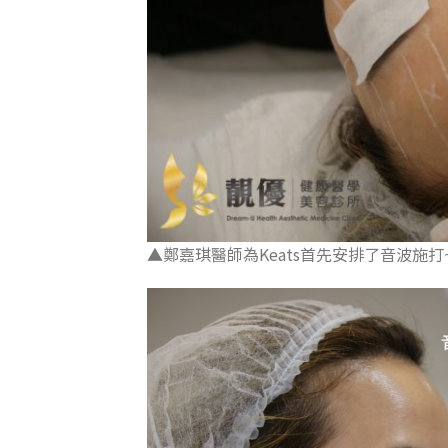
▲鄭嘉琪醫師為Keats首先安排了音波施打