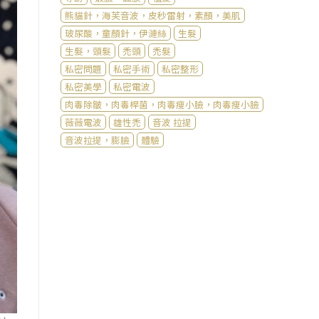
熊貓針，海芙音波，皮秒雷射，素顏，美肌
玻尿酸，童顏針，伊漣絲
生髮
生髮，頭髮
禿頭
禿髮
私密問題
私密手術
私密整形
私密美學
私密電波
肉毒除皺，肉毒桿菌，肉毒瘦小臉，肉毒瘦小臉
薇薇電波
雄性禿
音波 拉提
音波拉提，膨臉
體驗