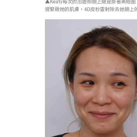
▲Keats每次的出遊照臉上總是掛著黑
提緊緻她的肌膚，4D皮秒雷射除去她臉上