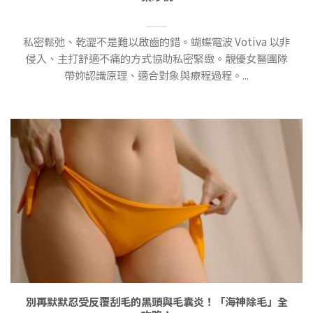
私密鬆弛、乾澀不是難以啟齒的錯。蝴蝶電波 Votiva 以非
侵入、主打舒適不痛的方式協助私密緊緻。靚優女醫團隊
帶妳認識原理、適合對象與療程過程。...
別再默默忍受反覆刮毛的黑頭與毛囊炎！「海神除毛」全