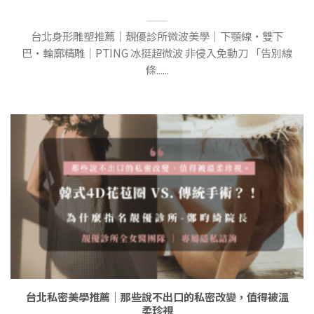
台北身形雕塑推薦｜靚優診所微波美學｜下顎線・雙下
巴・輪廓精雕｜PTING 冰挺超微波 非侵入免動刀 「告別線
條......
台北私密美學推薦｜那些說不出口的私密改變，值得被溫
柔珍視