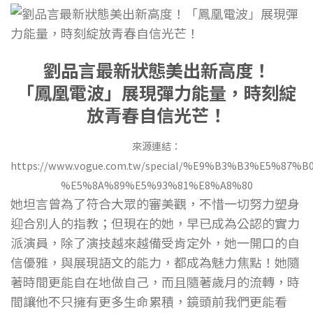
劉品言最新狀態美出新高度！
「鳳凰電波」展現彈力能量，時刻綻
放青春自信光芒！
來源連結：
https://www.vogue.com.tw/special/%E9%B3%B3%E5%8
%E5%8A%89%E5%93%81%E8%A8%80
她坦言曾為了符合大眾的審美觀，不惜一切努力塑身
迎合別人的指教；但現在的她，早已成為公認的實力
派演員，除了演技越來越備受肯定外，她一開口的自
信優雅，與展現語文的能力，都成為魅力焦點！她隨
著時間更能自在地做自己，而且隨著歲月的流轉，時
間讓他不只擁有更多生命累積，鏡頭前我們更能看