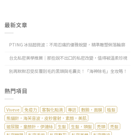
最新文章
PTING 冰挺超微波：不用忍痛的優雅蛻變，精準雕塑俐落輪廓
台北私密美學推薦｜那些說不出口的私密改變，值得被溫柔珍視
別再默默忍受反覆刮毛的黑頭與毛囊炎！「海神除毛」全攻略！
熱門項目
Viveve
免疫力
客製化點滴
專訪
敷臉，面膜
植髮
熊貓針，海芙音波，皮秒雷射，素顏，美肌
玻尿酸，童顏針，伊漣絲
生髮
生髮，頭髮
禿頭
禿髮
私密問題
私密手術
私密整形
私密美學
私密電波