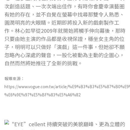
次創造話題、一次次端出佳作，有時你會慶幸演藝圈
有她的存在，並不自覺在螢幕中找尋那雙令人熟悉、
圓潤明亮的大眼睛。近期即將投入新的戲劇製作工
作。林心如早從2009年就開始將觸手伸向幕後，那時
只要由她主演的作品都是收視保證，穩坐女主角的位
子，明明可以只做好「演戲」這一件事，但她卻不願
忽略內心深處的聲音，一股化被動為主動的企圖心，
自然而然將她推往了全新的挑戰。
報導來源：
https://www.vogue.com.tw/article/%E9%B3%B3%E5%87%B0
%E6%9E%97%E5%BF%83%E5%A6%82