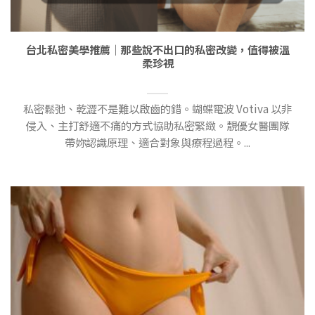
台北私密美學推薦｜那些說不出口的私密改變，值得被溫
柔珍視
私密鬆弛、乾澀不是難以啟齒的錯。蝴蝶電波 Votiva 以非
侵入、主打舒適不痛的方式協助私密緊緻。靚優女醫團隊
帶妳認識原理、適合對象與療程過程。...