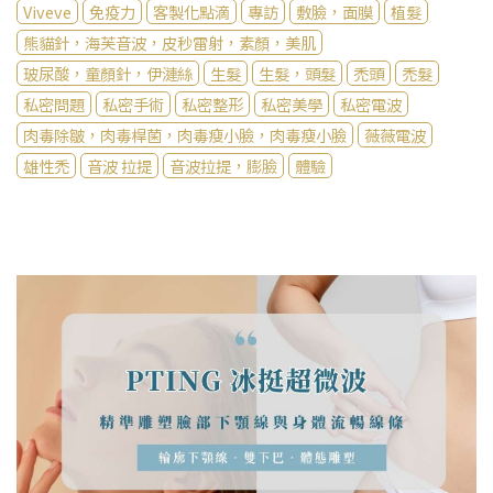
Viveve
免疫力
客製化點滴
專訪
敷臉，面膜
植髮
熊貓針，海芙音波，皮秒雷射，素顏，美肌
玻尿酸，童顏針，伊漣絲
生髮
生髮，頭髮
禿頭
禿髮
私密問題
私密手術
私密整形
私密美學
私密電波
肉毒除皺，肉毒桿菌，肉毒瘦小臉，肉毒瘦小臉
薇薇電波
雄性禿
音波 拉提
音波拉提，膨臉
體驗