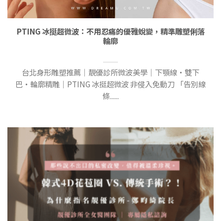
PTING 冰挺超微波：不用忍痛的優雅蛻變，精準雕塑俐落
輪廓
台北身形雕塑推薦｜靚優診所微波美學｜下顎線・雙下
巴・輪廓精雕｜PTING 冰挺超微波 非侵入免動刀 「告別線
條......