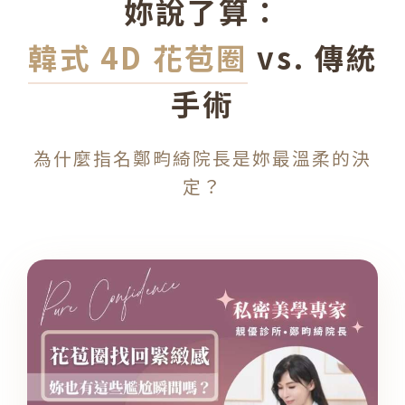
妳說了算：
韓式 4D 花苞圈
vs. 傳統
手術
為什麼指名鄭畇綺院長是妳最溫柔的決
定？