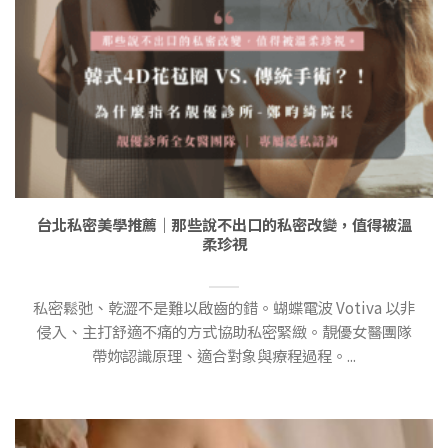
台北私密美學推薦｜那些說不出口的私密改變，值得被溫
柔珍視
私密鬆弛、乾澀不是難以啟齒的錯。蝴蝶電波 Votiva 以非
侵入、主打舒適不痛的方式協助私密緊緻。靚優女醫團隊
帶妳認識原理、適合對象與療程過程。...