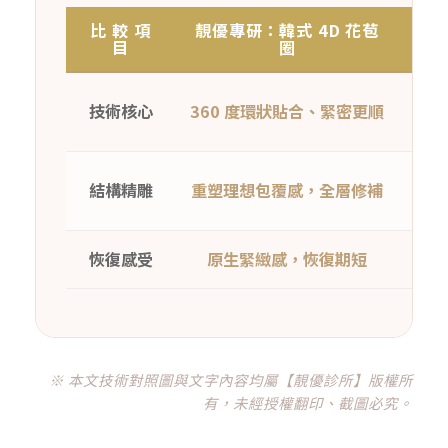
比 較 項
靚優專研：韓式 4D 花苞
目
圈
縫
技術核心
360 度環狀貼合、緊密更順
內
結構精雕
重塑理想包覆感，全層修補
恢復感受
原生緊緻感，恢復期短
疼
※ 本文技術對照圖與文字內容均屬【靚優診所】版權所
有，未經授權翻印、截圖必究。