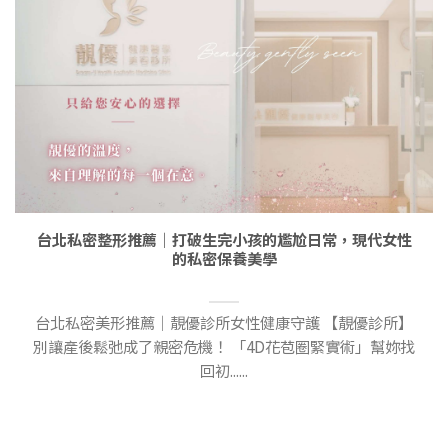
台北私密整形推薦｜打破生完小孩的尷尬日常，現代女性
的私密保養美學
台北私密美形推薦｜靚優診所女性健康守護 【靚優診所】
別讓產後鬆弛成了親密危機！ 「4D花苞圈緊實術」幫妳找
回初......