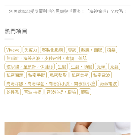
別再默默忍受反覆刮毛的黑頭與毛囊炎！「海神除毛」全攻略！
熱門項目
Viveve
免疫力
客製化點滴
專訪
敷臉，面膜
植髮
熊貓針，海芙音波，皮秒雷射，素顏，美肌
玻尿酸，童顏針，伊漣絲
生髮
生髮，頭髮
禿頭
禿髮
私密問題
私密手術
私密整形
私密美學
私密電波
肉毒除皺，肉毒桿菌，肉毒瘦小臉，肉毒瘦小臉
薇薇電波
雄性禿
音波 拉提
音波拉提，膨臉
體驗