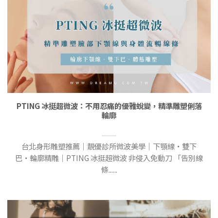
PTING 冰挺超微波：不用忍痛的優雅蛻變，精準雕塑俐落
輪廓
台北身形雕塑推薦｜靚優診所微波美學｜下顎線・雙下
巴・輪廓精雕｜PTING 冰挺超微波 非侵入免動刀 「告別線
條......